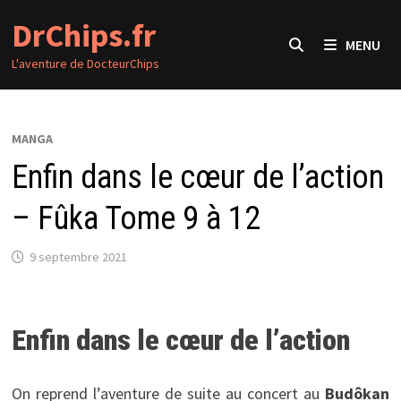
Passer
DrChips.fr
au
MENU
contenu
L'aventure de DocteurChips
MANGA
Enfin dans le cœur de l’action
– Fûka Tome 9 à 12
9 septembre 2021
Enfin dans le cœur de l’action
On reprend l’aventure de suite au concert au
Budôkan